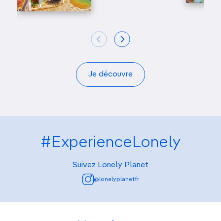
Je découvre
#ExperienceLonely
Suivez Lonely Planet
@lonelyplanetfr