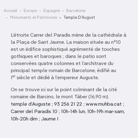
Accueil
Europe
Espagne
Barcelone
Monuments et Patrimoine
Temple D’August
L’étroite Carrer del Paradis mène de la cathédrale à
la Plaça de Sant Jaume. La maison située au n°10
est un édifice sophistiqué agrémenté de touches
gothiques et baroques ; dans le patio sont
conservées quatre colonnes et l’architrave du
principal temple romain de Barcelone, édifié au
er
I
siècle et dédié à l’empereur Auguste.
On se trouve ici sur le point culminant de la cité
romaine de Barcino, le mont Tàber (16,90 m).
temple d’Auguste ; 93 256 21 22 ; www.muhba.cat ;
Carrer del Paradis 10 ; 10h-14h lun, 10h-19h mar-sam,
10h-20h dim ; Jaume I