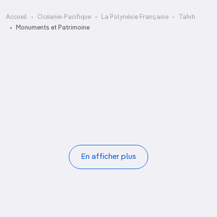
Accueil
Océanie-Pacifique
La Polynésie Française
Tahiti
Cathédrale de l’Immaculée-Conception
Monuments et Patrimoine
Hitiaa et mouillage de Bougainville
Mahaena
Mairie de Papeete
Marae Arahurahu
Marae Marae Taata
Mataiea
Paea
Pagination
En afficher plus