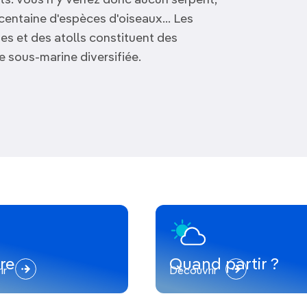
ts: vous n'y verrez donc aucun serpent,
entaine d'espèces d'oiseaux... Les
es et des atolls constituent des
e sous-marine diversifiée.
re
Quand partir ?
ir
Découvrir