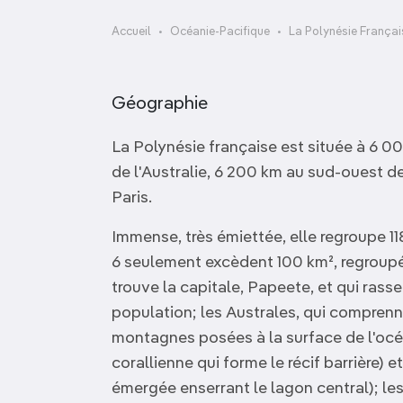
OCÉANIE
Camargue
Accueil
Océanie-Pacifique
La Polynésie Françai
ANTARCTIQUE
Géographie
TOP VILLES
La Polynésie française est située à 6 000
de l'Australie, 6 200 km au sud-ouest d
Paris.
Immense, très émiettée, elle regroupe 11
6 seulement excèdent 100 km², regroupée
trouve la capitale, Papeete, et qui rass
population; les Australes, qui comprenn
montagnes posées à la surface de l'océ
corallienne qui forme le récif barrière) e
émergée enserrant le lagon central); le