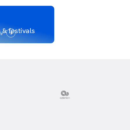
 & festivals
ir