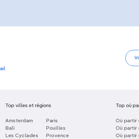
ail
Top villes et régions
Top où par
Amsterdam
Paris
Où partir 
Bali
Pouilles
Où partir 
Les Cyclades
Provence
Où partir