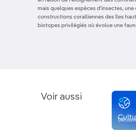
en raison de l'éloignement des continen
mais quelques espèces d'insectes, une c
constructions coralliennes des îles haut
biotopes privilégiés où évolue une faun
Voir aussi
Cultu
Découvr