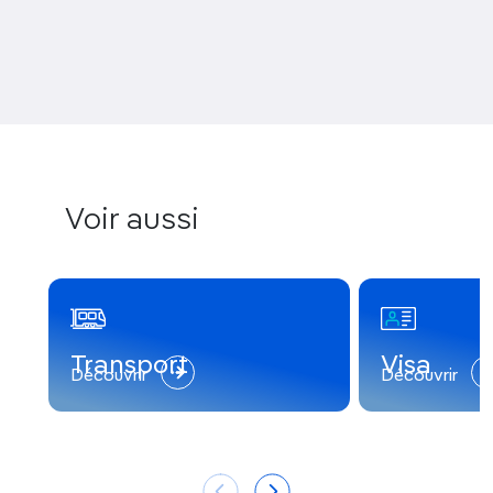
Voir aussi
Transport
Visa
Découvrir
Découvrir