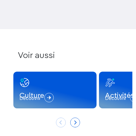
Voir aussi
Culture
Activités
Découvrir
Découvrir