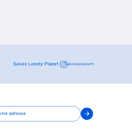
Découvrir nos articles
Suivez Lonely Planet
@lonelyplanetfr