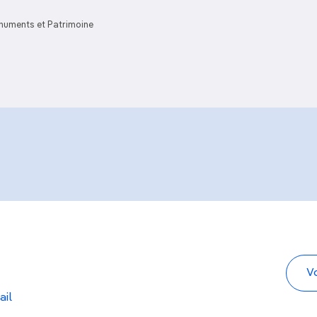
archéologiques de
Cauria
Tour génoise
uments et Patrimoine
ail