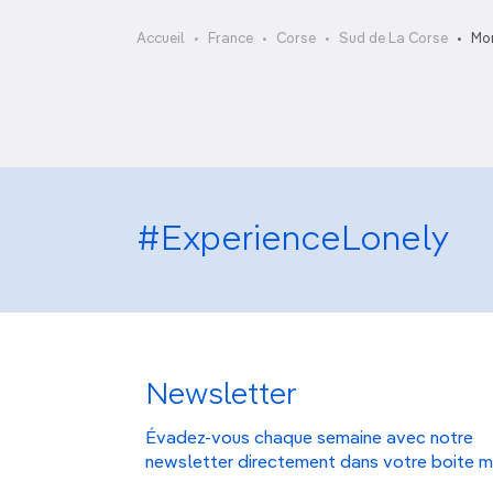
OCÉANIE
Camargue
Cucuruzzu et Capula
Accueil
France
Corse
Sud de La Corse
Mon
ANTARCTIQUE
TOP VILLES
#ExperienceLonely
Newsletter
Évadez-vous chaque semaine avec notre
newsletter directement dans votre boite m