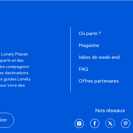
Où partir ?
Magazine
 Lonely Planet.
Idées de week-end
xperts et des
votre compagnon
FAQ
es destinations
les guides Lonely
Offres partenaires
pour vivre des
Nos réseaux
tion
instagram
facebook
twitter
pinte