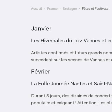
OCÉANIE
Camargue
Accueil
France
Bretagne
Fêtes et Festivals
ANTARCTIQUE
Janvier
TOP VILLES
Les Hivernales du jazz Vannes et env
Artistes confirmés et futurs grands noms
succèdent sur les scènes de Vannes et 
Février
La Folle Journée Nantes et Saint-Na
Durant 5 jours, des dizaines de concert
populaire et exigeant ! Attention : les p