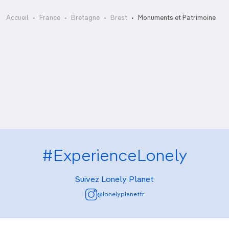
Ateliers des Capucins
Accueil
France
Bretagne
Brest
Monuments et Patrimoine
Autour de la rue de Saint-Malo
Château de Brest
Maison de la Fontaine
Pont de Recouvrance
Tour Tanguy
#ExperienceLonely
Suivez Lonely Planet
@lonelyplanetfr