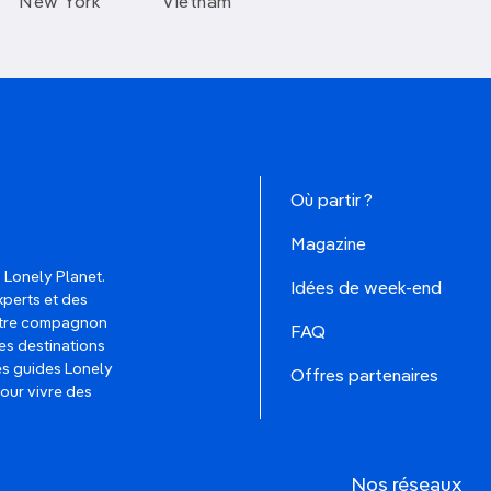
New York
Vietnam
Où partir ?
Magazine
 Lonely Planet.
Idées de week-end
xperts et des
votre compagnon
FAQ
es destinations
les guides Lonely
Offres partenaires
pour vivre des
Nos réseaux