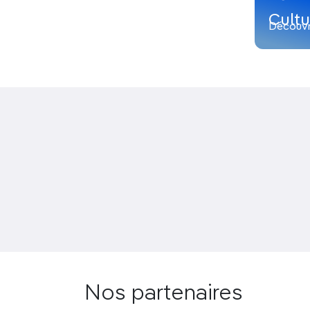
Cultu
Découvr
Nos partenaires