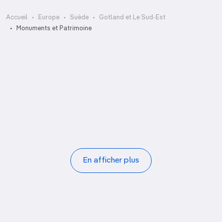
Grenna Museum, Andréexpeditionen,
Accueil
Europe
Suède
Gotland et Le Sud-Est
Polarcenter
Monuments et Patrimoine
Helgumannens Fiskeläge
Ismantorp
Källa Kyrka
Kalmar Sjöfartsmuseum
Kalmar Slott
Linköpings Domkyrka
Ljugarn
Pagination
En afficher plus