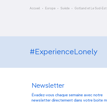
OCÉANIE
Camargue
Vadstena Slott
Accueil
Europe
Suède
Gotland et Le Sud-Est
ANTARCTIQUE
TOP VILLES
#ExperienceLonely
Newsletter
Évadez-vous chaque semaine avec notre
newsletter directement dans votre boite m