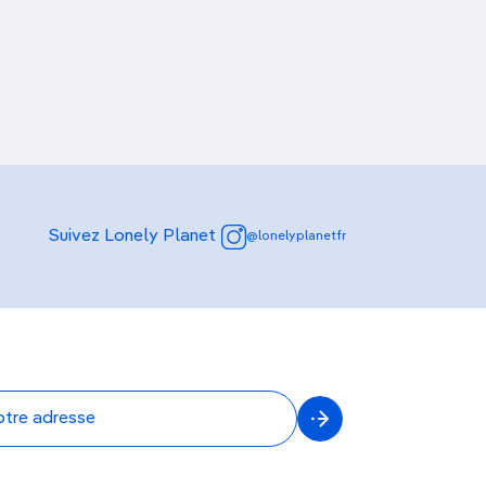
Découvrir nos articles
Suivez Lonely Planet
@lonelyplanetfr