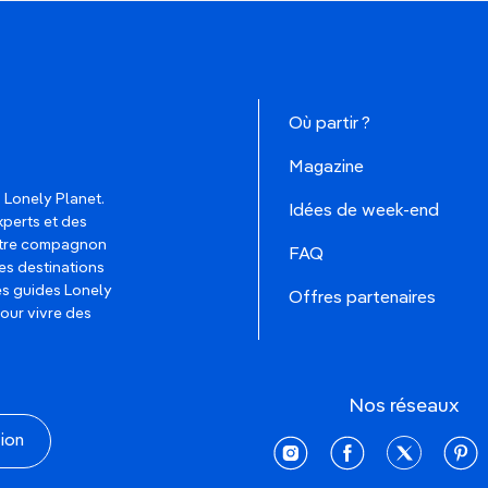
Où partir ?
Magazine
 Lonely Planet.
Idées de week-end
xperts et des
votre compagnon
FAQ
es destinations
les guides Lonely
Offres partenaires
pour vivre des
Nos réseaux
tion
instagram
facebook
twitter
pinte