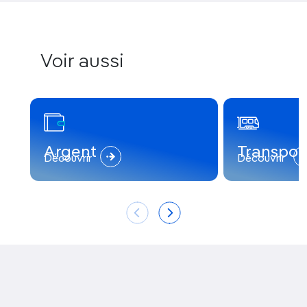
Voir aussi
Argent
Transpor
Découvrir
Découvrir