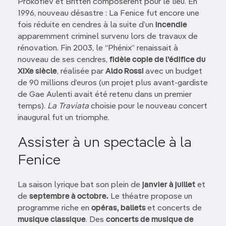
Prokofiev et Britten composèrent pour le lieu. En
1996, nouveau désastre : La Fenice fut encore une
fois réduite en cendres à la suite d’un
incendie
apparemment criminel survenu lors de travaux de
rénovation. Fin 2003, le “Phénix” renaissait à
nouveau de ses cendres,
fidèle copie de l’édifice du
XIXe siècle
, réalisée par
Aldo Rossi
avec un budget
de 90 millions d’euros (un projet plus avant-gardiste
de Gae Aulenti avait été retenu dans un premier
temps).
La Traviata
choisie pour le nouveau concert
inaugural fut un triomphe.
Assister à un spectacle à la
Fenice
La saison lyrique bat son plein de
janvier à juillet
et
de
septembre à octobre.
Le théatre propose un
programme riche en
opéras, ballets
et concerts de
musique classique
. Des
concerts de musique de