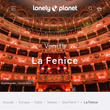
Menu
Votre recherche
Venise
La Fenice
© photogolfer - AdobeStock
Accueil
Europe
Italie
Venise
Que Faire ?
La Fenice