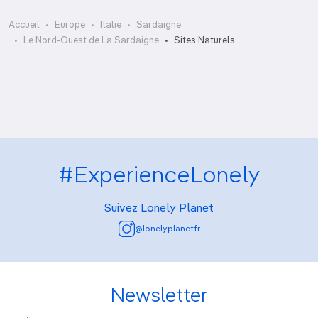
Accueil
Europe
Italie
Sardaigne
Le parc national de l'Asinara
Le Nord-Ouest de La Sardaigne
Sites Naturels
Réserve naturelle Le Prigionette
#ExperienceLonely
Suivez Lonely Planet
@lonelyplanetfr
Newsletter