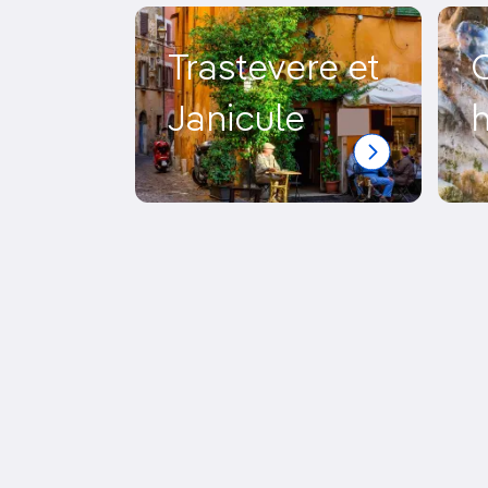
Trastevere et
Janicule
h