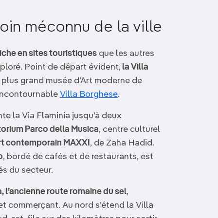
oin méconnu de la ville
iche en sites touristiques
que les autres
ploré. Point de départ évident,
la Villa
e plus grand musée d’Art moderne de
’incontournable
Villa Borghese
.
te la Via Flaminia jusqu’à deux
torium Parco della Musica
, centre culturel
rt contemporain MAXXI
, de Zaha Hadid.
o
, bordé de cafés et de restaurants, est
és du secteur.
ia, l’ancienne route romaine du sel
,
 et commerçant. Au nord s’étend la Villa