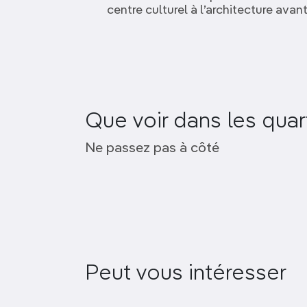
centre culturel à l’architecture ava
Que voir dans les qua
Museo Nazionale
Villa Torlonia
Ne passez pas à côté
Etrusco di Villa Giulia
Ponte Milvio
Catacombe di Priscilla
Peut vous intéresser