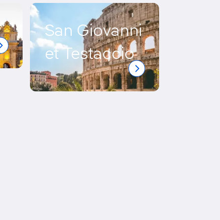
San Giovanni
et Testaccio