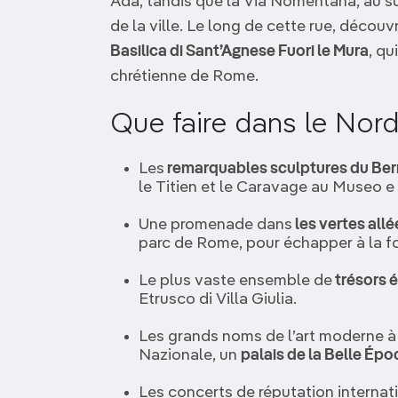
Ada, tandis que la Via Nomentana, au sud
de la ville. Le long de cette rue, décou
Basilica di Sant’Agnese Fuori le Mura
, qu
chrétienne de Rome.
Que faire dans le Nor
Les
remarquables sculptures du Ber
le Titien et le Caravage au Museo e
Une promenade dans
les vertes allé
parc de Rome, pour échapper à la fo
Le plus vaste ensemble de
trésors 
Etrusco di Villa Giulia.
Les grands noms de l’art moderne à 
Nazionale, un
palais de la Belle Ép
Les concerts de réputation internat