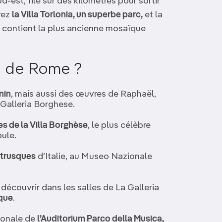
-est, file sur des kilomètres pour sortir
vrez
la Villa Torlonia, un superbe parc,
et la
i contient la plus ancienne mosaïque
d de Rome ?
nin
, mais aussi des œuvres de Raphaël,
 Galleria Borghese.
es de la Villa Borghèse
, le plus célèbre
ule.
étrusques
d’Italie, au Museo Nazionale
découvrir dans les salles de La Galleria
oque
.
ionale de
l’Auditorium Parco della Musica,