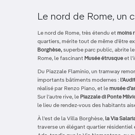
OCÉANIE
Camargue
Le nord de Rome, un c
ANTARCTIQUE
Le nord de Rome, très étendu et
moins r
TOP VILLES
quartiers, mérite tout de même d’être ex
Borghèse,
superbe parc public, abrite l
Rome, le fascinant
Musée étrusque
et l
Du Piazzale Flaminio, un tramway remon
importants bâtiments modernes :
l’Audi
réalisé par Renzo Piano, et le
musée d’a
Sur l’autre rive, le
Piazzale di Ponte Milvi
le lieu de rendez-vous des habitants ais
À l’est de la Villa Borghèse,
la Via Salar
traverse un élégant quartier résidentiel