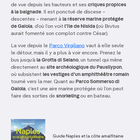
de vue depuis les hauteurs et ses
criques propices
à la baignade
. Il est ponctué de discese –
descentes – menant à
la réserve marine protégée
de Gaiola
, d’où l’on voit
l’île de Nisida (
où Brutus
aurait fomenté son complot contre César).
La vue depuis le
Parco Virgiliano
vaut à elle seule
le détour, mais il y a plus à voir encore. Prenez le
bus jusqu’à
la Grotta di Seiano
, un tunnel qui mène
directement au
site archéologique du Pausilypon
,
où subsistent
les vestiges d’un amphithéâtre romain
tourné vers la mer. Quant au
Parco Sommerso di
Gaiola
, c’est une aire marine protégée où l’on peut
faire des sorties de
snorkeling
ou en bateau.
Guide Naples et la côte amalfitaine