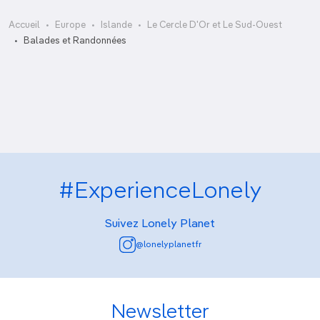
Accueil
Europe
Islande
Le Cercle D'Or et Le Sud-Ouest
Hafnarfjall
Balades et Randonnées
Mont Esja
Stóraklif et Heimaklettur
#ExperienceLonely
Suivez Lonely Planet
@lonelyplanetfr
Newsletter