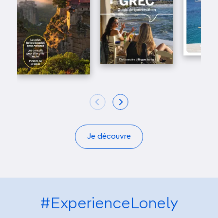
Je découvre
#ExperienceLonely