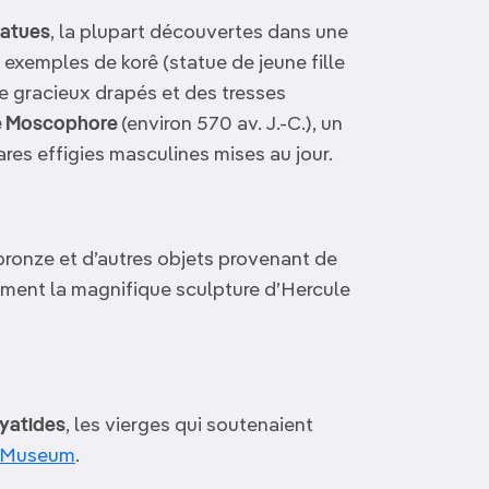
tatues
, la plupart découvertes dans une
exemples de korê (statue de jeune fille
de gracieux drapés et des tresses
e Moscophore
(environ 570 av. J.-C.), un
rares effigies masculines mises au jour.
 bronze et d’autres objets provenant de
ent la magnifique sculpture d’Hercule
ryatides
, les vierges qui soutenaient
h Museum
.