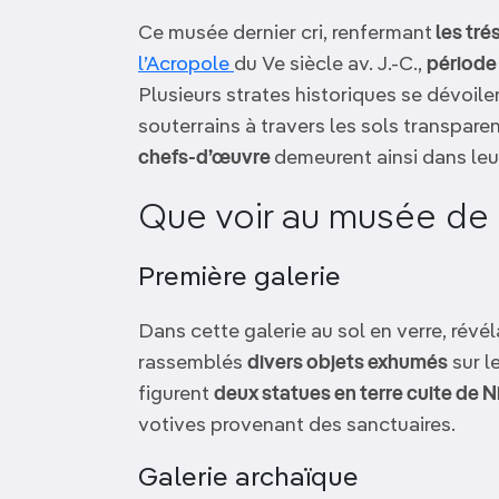
OCÉANIE
Camargue
Ce musée dernier cri, renfermant
les tré
l’Acropole
du Ve siècle av. J.-C.,
période 
ANTARCTIQUE
Plusieurs strates historiques se dévoilen
souterrains à travers les sols transparen
TOP VILLES
chefs-d’œuvre
demeurent ainsi dans leur
Que voir au musée de 
Première galerie
Dans cette galerie au sol en verre, révé
rassemblés
divers objets exhumés
sur l
figurent
deux statues en terre cuite de N
votives provenant des sanctuaires.
Galerie archaïque