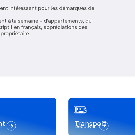
ement intéressant pour les démarques de
ent à la semaine – d’appartements, du
iptif en français, appréciations des
propriétaire.
nt
Transport
ir
Découvrir