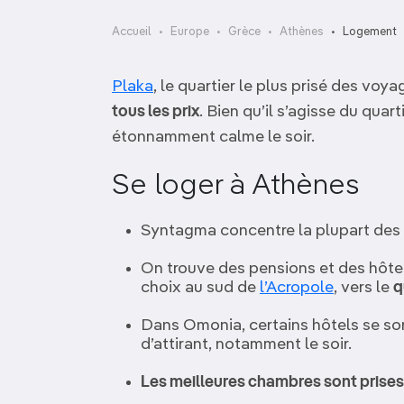
OCÉANIE
Camargue
Accueil
Europe
Grèce
Athènes
Logement
ANTARCTIQUE
Plaka
, le quartier le plus prisé des voy
TOP VILLES
tous les prix
. Bien qu’il s’agisse du quart
étonnamment calme le soir.
Se loger à Athènes
Syntagma concentre la plupart des 
On trouve des pensions et des hôte
choix au sud de
l’Acropole
, vers le
q
Dans Omonia, certains hôtels se sont
d’attirant, notamment le soir.
Les meilleures chambres sont prises d