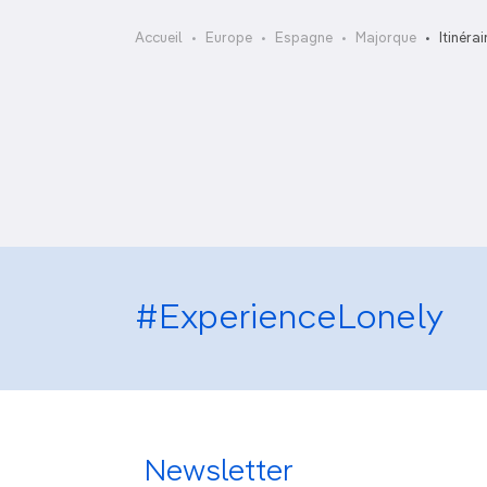
OCÉANIE
Camargue
Accueil
Europe
Espagne
Majorque
Itinérai
ANTARCTIQUE
Les secrets cachés de
Majorque
TOP VILLES
#ExperienceLonely
Newsletter