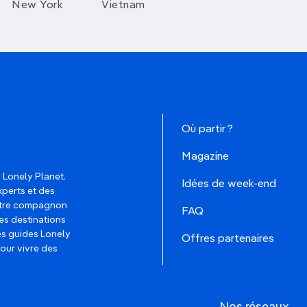
New York
Vietnam
Où partir ?
Magazine
 Lonely Planet.
Idées de week-end
xperts et des
votre compagnon
FAQ
es destinations
les guides Lonely
Offres partenaires
pour vivre des