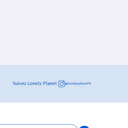
Découvrir nos articles
Suivez Lonely Planet
@lonelyplanetfr