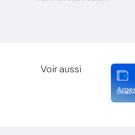
Voir aussi
Arge
Découvr