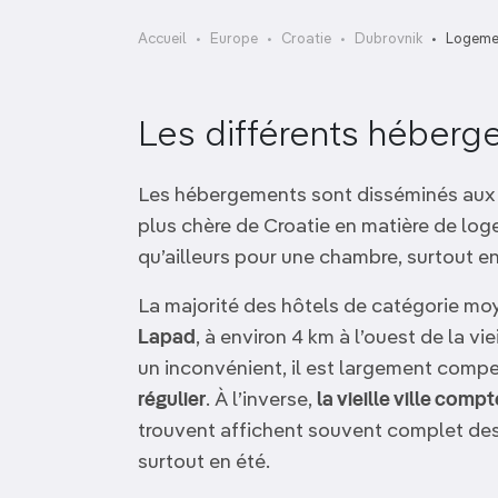
OCÉANIE
Camargue
Accueil
Europe
Croatie
Dubrovnik
Logeme
ANTARCTIQUE
Les différents héberg
TOP VILLES
Les hébergements sont disséminés aux qu
plus chère de Croatie en matière de lo
qu’ailleurs pour une chambre, surtout e
La majorité des hôtels de catégorie moy
Lapad
, à environ 4 km à l’ouest de la vi
un inconvénient, il est largement comp
régulier
. À l’inverse,
la vieille ville comp
trouvent affichent souvent complet des
surtout en été.