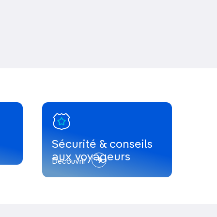
Sécurité & conseils
aux voyageurs
Découvrir