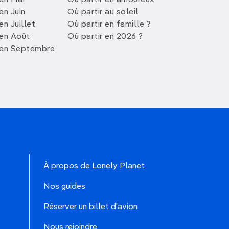
 en Mai
Où partir en amoureux
en Juin
Où partir au soleil
en Juillet
Où partir en famille ?
 en Août
Où partir en 2026 ?
 en Septembre
À propos de Lonely Planet
Nos guides
Réserver un billet d'avion
Nous rejoindre