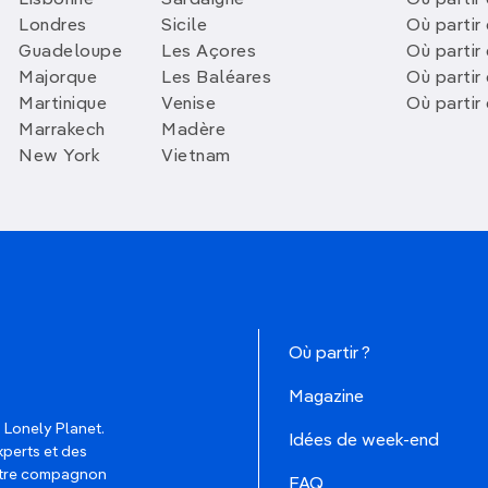
Lisbonne
Sardaigne
Où partir
Londres
Sicile
Où partir 
Guadeloupe
Les Açores
Où partir 
Majorque
Les Baléares
Où partir
Martinique
Venise
Où partir
Marrakech
Madère
New York
Vietnam
Où partir ?
Magazine
 Lonely Planet.
Idées de week-end
xperts et des
votre compagnon
FAQ