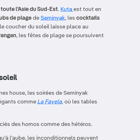
 toute l’Asie du Sud-Est
.
Kuta
est tout en
ubs de plage
de
Seminyak
, les
cocktails
e coucher du soleil laisse place au
awangan
, les fêtes de plage se poursuivent
?
soleil
hmes house, les soirées de Seminyak
élégants comme
La Favela
, où les tables
ciés des homos comme des hétéros.
qu’à l’aube, les inconditionnels peuvent