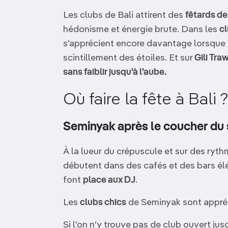
OCÉANIE
Camargue
Les clubs de Bali attirent des
fêtards de
hédonisme et énergie brute. Dans les
cl
ANTARCTIQUE
s’apprécient encore davantage lorsque l
scintillement des étoiles. Et sur
Gili Tr
TOP VILLES
sans faiblir jusqu’à l’aube.
Où faire la fête à Bali 
Seminyak après le coucher du 
À la lueur du crépuscule et sur des ryt
débutent dans des cafés et des bars 
font
place aux DJ
.
Les
clubs chics
de Seminyak sont appré
Si l’on n’y trouve pas de club ouvert jus