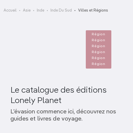
Îles Andaman
Accueil
Asie
Inde
Inde Du Sud
Villes et Régions
Le Karnataka
Maharashtra
Odisha (Orissa)
Tamil Nadu
Région
Telangana et Andhra Pradesh
Région
Région
Région
Région
Région
Le catalogue des éditions
Lonely Planet
L’évasion commence ici, découvrez nos
guides et livres de voyage.