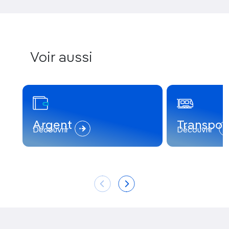
Voir aussi
Argent
Transpor
Découvrir
Découvrir