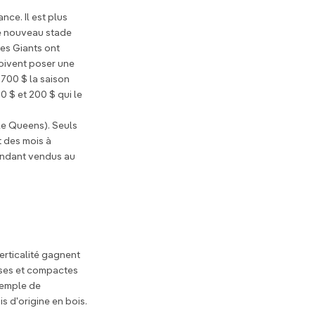
nce. Il est plus
le nouveau stade
les Giants ont
doivent poser une
 700 $ la saison
0 $ et 200 $ qui le
 le Queens). Seuls
t des mois à
pendant vendus au
erticalité gagnent
sses et compactes
xemple de
s d'origine en bois.