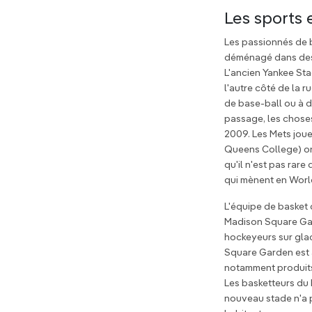
Les sports 
Les passionnés de b
déménagé dans des
L'ancien Yankee Sta
l'autre côté de la r
de base-ball ou à de
passage, les chose
2009. Les Mets joue
Queens College) on
qu'il n'est pas rar
qui mènent en Worl
L'équipe de basket 
Madison Square Gar
hockeyeurs sur glac
Square Garden est a
notamment produit
Les basketteurs du
nouveau stade n'a 