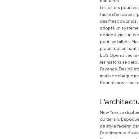
habitants.
Les billets pour le
facile d'en obtenir
des Meadowlands, da
adopté un système d
option à vie sur le
pour les billets. M
place tout en haut 
L'US Open a lieu le
les matchs se dérou
l'avance. Des bille
matin de chaque ma
Pour réserver faci
L'architectu
New York se déploie
du terrain. L'époq
de style fédéral d
l'architecture d'ava