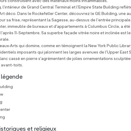
eurs construisent avec des matériaux moins inflammables.
, l'intérieur de Grand Central Terminal et l'Empire State Building reflè
Art déco. Dans le Rockefeller Center, découvrez le GE Building, une a
ur sa frise, représentant la Sagesse, au-dessus de l'entrée principale
er, immeuble de bureaux et d'appartements à Columbus Circle, a été 
l'après 11-Septembre. Sa superbe façade vitrée noire et inclinée est le 
rale.
 Beaux-Arts qui domine, comme en témoignent la New York Public Library 
dentiels imposants qui jalonnent les larges avenues de l'Upper East 
lanc cassé en pierre s'agrémentent de jolies ornementations sculptée
 avant-toits.
 légende
uilding
ow
ng
enter
ing
toriques et religieux