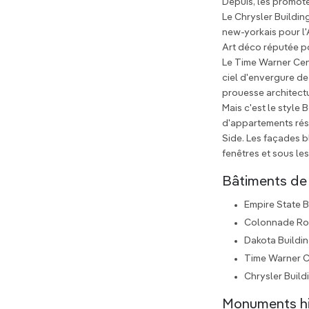
Depuis, les promot
Le Chrysler Building
new-yorkais pour l'
Art déco réputée po
Le Time Warner Cent
ciel d'envergure de 
prouesse architectu
Mais c'est le style
d'appartements rési
Side. Les façades b
fenêtres et sous les
Bâtiments de
Empire State B
Colonnade R
Dakota Buildi
Time Warner C
Chrysler Build
Monuments his