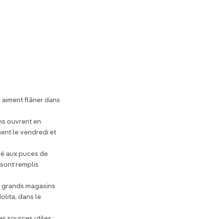
 aiment flâner dans
ins ouvrent en
ent le vendredi et
ché aux puces de
 sont remplis
x grands magasins
olita, dans le
s sources utiles :