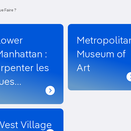
e Faire ?
Lower
Metropolita
anhattan :
Museum of
rpenter les
Art
rues
oloniales
de New York
est Village