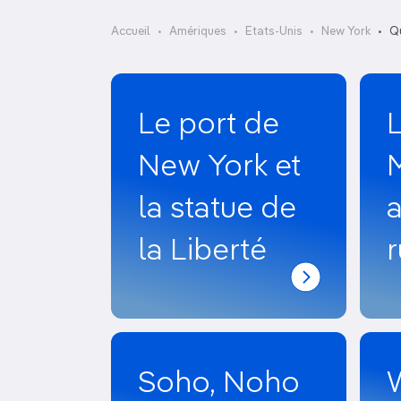
OCÉANIE
Camargue
Accueil
Amériques
Etats-Unis
New York
Qu
ANTARCTIQUE
TOP VILLES
Le port de
New York et
M
la statue de
a
la Liberté
c
Soho, Noho
W