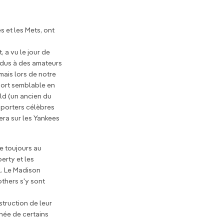
 et les Mets, ont
 a vu le jour de
endus à des amateurs
 mais lors de notre
sort semblable en
eld (un ancien du
pporters célèbres
era sur les Yankees
e toujours au
erty et les
l. Le Madison
thers s'y sont
truction de leur
née de certains