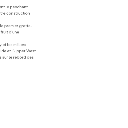
tent le penchant
utre construction
.
le premier gratte-
fruit d'une
et les milliers
Side et l'Upper West
s sur le rebord des