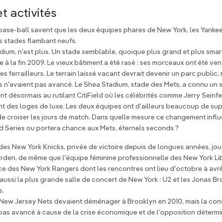
et activités
ase-ball savent que les deux équipes phares de New York, les Yankees
 stades flambant neufs.
dium, n'est plus. Un stade semblable, quoique plus grand et plus smart,
ue à la fin 2009. Le vieux bâtiment a été rasé : ses morceaux ont été v
s ferrailleurs. Le terrain laissé vacant devrait devenir un parc public,
s n'avaient pas avancé. Le Shea Stadium, stade des Mets, a connu un 
nt désormais au rutilant CitiField où les célébrités comme Jerry Seinf
t des loges de luxe. Les deux équipes ont d'ailleurs beaucoup de su
e de croiser les jours de match. Dans quelle mesure ce changement influ
d Series ou portera chance aux Mets, éternels seconds ?
des New York Knicks, privée de victoire depuis de longues années, jou
den, de même que l'équipe féminine professionnelle des New York Lib
e des New York Rangers dont les rencontres ont lieu d'octobre à avri
ussi la plus grande salle de concert de New York : U2 et les Jonas Bro
s.
 New Jersey Nets devaient déménager à Brooklyn en 2010, mais la cons
pas avancé à cause de la crise économique et de l'opposition détermi