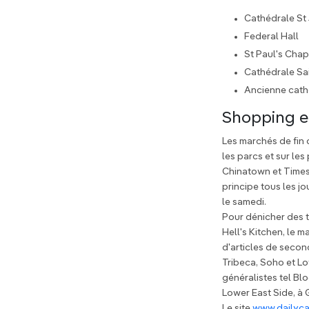
Cathédrale St 
Federal Hall
St Paul's Chap
Cathédrale Sai
Ancienne cath
Shopping e
Les marchés de fin 
les parcs et sur les
Chinatown et Times 
principe tous les j
le samedi.
Pour dénicher des t
Hell's Kitchen, le 
d'articles de secon
Tribeca, Soho et L
généralistes tel Bl
Lower East Side, à 
Le site
www.dailyc