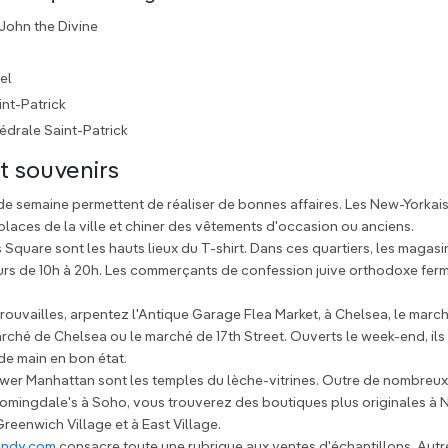
John the Divine
el
nt-Patrick
édrale Saint-Patrick
t souvenirs
de semaine permettent de réaliser de bonnes affaires. Les New-Yorkais
 places de la ville et chiner des vêtements d'occasion ou anciens.
Square sont les hauts lieux du T-shirt. Dans ces quartiers, les magas
ours de 10h à 20h. Les commerçants de confession juive orthodoxe ferm
rouvailles, arpentez l'Antique Garage Flea Market, à Chelsea, le mar
marché de Chelsea ou le marché de 17th Street. Ouverts le week-end, ils
de main en bon état.
ower Manhattan sont les temples du lèche-vitrines. Outre de nombreu
oomingdale's à Soho, vous trouverez des boutiques plus originales à N
Greenwich Village et à East Village.
andy.com
consacre toute une rubrique aux ventes d'échantillons. Autre