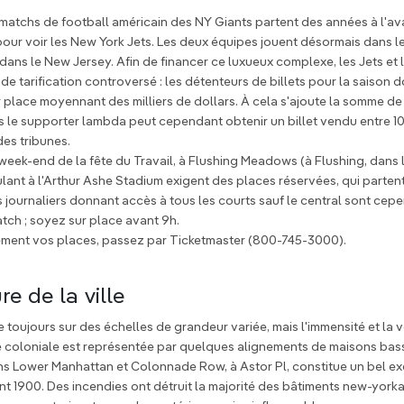
s matchs de football américain des NY Giants partent des années à l'ava
 pour voir les New York Jets. Les deux équipes jouent désormais dans 
ns le New Jersey. Afin de financer ce luxueux complexe, les Jets et 
e tarification controversé : les détenteurs de billets pour la saison 
ur place moyennant des milliers de dollars. À cela s'ajoute la somme de
ais le supporter lambda peut cependant obtenir un billet vendu entre 10
des tribunes.
 week-end de la fête du Travail, à Flushing Meadows (à Flushing, dans
lant à l'Arthur Ashe Stadium exigent des places réservées, qui parten
ts journaliers donnant accès à tous les courts sauf le central sont ce
tch ; soyez sur place avant 9h.
lement vos places, passez par Ticketmaster (800-745-3000).
re de la ville
 toujours sur des échelles de grandeur variée, mais l'immensité et la v
ue coloniale est représentée par quelques alignements de maisons ba
ans Lower Manhattan et Colonnade Row, à Astor Pl, constitue un bel e
nt 1900. Des incendies ont détruit la majorité des bâtiments new-yorkai