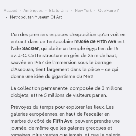
Accueil
Amériques
Etats-Unis
New York
Que Faire ?
Metropolitan Museum Of Art
L'un des premiers espaces d'exposition qu'on voit en
entrant dans ce tentaculaire
musée de Fifth Ave
est
l'aile
Sackler
, qui abrite un temple égyptien de 15
av. J.-C. Cette structure en grès de 25 m de haut,
sauvée en 1967 de l'immersion sous le barrage
d'Assouan, tient largement dans la pièce – ce qui
donne une idée du gigantisme du Met!
La collection permanente, composée de 3 millions
d'objets, attire 5 millions de visiteurs par an.
Prévoyez du temps pour explorer les lieux. Les
galeries européennes, en haut de l'escalier en
marbre du côté de
Fifth Ave
, peuvent prendre une
journée, de même que les galeries grecques et
romaines, plus vastes que jamais, et que la galerie