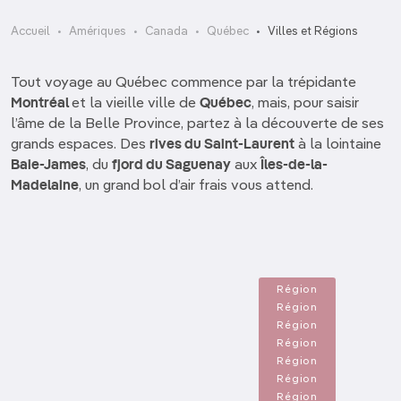
Accueil
Amériques
Canada
Québec
Villes et Régions
Tout voyage au Québec commence par la trépidante
Montréal
et la vieille ville de
Québec
, mais, pour saisir
l’âme de la Belle Province, partez à la découverte de ses
grands espaces. Des
rives du Saint-Laurent
à la lointaine
Baie-James
, du
fjord du Saguenay
aux
Îles-de-la-
Madelaine
, un grand bol d’air frais vous attend.
Abitibi-Témiscamingue et Eeyou Istchee
Baie-James
Bas-Saint-Laurent
Cantons-de-l’Est
Charlevoix
Côte-Nord
Région
Gaspésie
Région
Laurentides et Lanaudière
Région
Les îles de la Madeleine
Région
Région
Région
Région