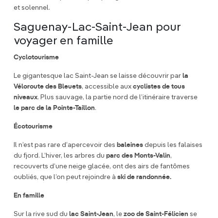
et solennel.
Saguenay-Lac-Saint-Jean pour
voyager en famille
Cyclotourisme
Le gigantesque lac Saint-Jean se laisse découvrir par
la
Véloroute des Bleuets
, accessible aux
cyclistes de tous
niveaux
. Plus sauvage, la partie nord de l’itinéraire traverse
le parc de la Pointe-Taillon
.
Écotourisme
Il n’est pas rare d’apercevoir des
baleines
depuis les falaises
du fjord. L’hiver, les arbres du
parc des Monts-Valin
,
recouverts d’une neige glacée, ont des airs de fantômes
oubliés, que l’on peut rejoindre à
ski de randonnée.
En famille
Sur la rive sud du
lac Saint-Jean
, le
zoo de Saint-Félicien
se