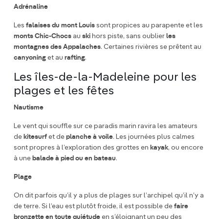
Adrénaline
Les
falaises du mont Louis
sont propices au parapente et les
monts Chic-Chocs
au
ski
hors piste, sans oublier
les
montagnes des Appalaches
. Certaines rivières se prêtent au
canyoning
et au
rafting
.
Les îles-de-la-Madeleine pour les
plages et les fêtes
Nautisme
Le vent qui souffle sur ce paradis marin ravira les amateurs
de
kitesurf
et de
planche à voile
. Les journées plus calmes
sont propres à l’exploration des grottes en
kayak
, ou encore
à une
balade à pied ou en bateau
.
Plage
On dit parfois qu’il y a plus de plages sur l’archipel qu’il n’y a
de terre. Si l’eau est plutôt froide, il est possible de
faire
bronzette en toute quiétude
en s’éloignant un peu des