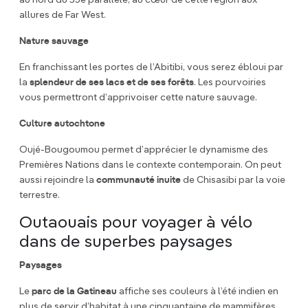
au nord du 53e parallèle, au cœur de cette région aux
allures de Far West.
Nature sauvage
En franchissant les portes de l’Abitibi, vous serez ébloui par
la
splendeur de ses lacs et de ses forêts
. Les pourvoiries
vous permettront d’apprivoiser cette nature sauvage.
Culture autochtone
Oujé-Bougoumou permet d’apprécier le dynamisme des
Premières Nations dans le contexte contemporain. On peut
aussi rejoindre la
communauté inuite
de Chisasibi par la voie
terrestre.
Outaouais pour voyager à vélo
dans de superbes paysages
Paysages
Le
parc de la Gatineau
affiche ses couleurs à l’été indien en
plus de servir d’habitat à une cinquantaine de mammifères