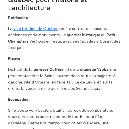
Québec pour l'histoire et
l'architecture
Patrimoine
La
ville fortifiée de Québec
recèle son lot de maisons
anciennes et de monuments. Le
quartier historique du Petit-
Champlain
n’est pas en reste, avec ses façades arborant des
fresques.
Fleuve
Du haut de la
terrasse Dufferin
et de la
citadelle Vauban
, on
peut contempler le Saint-Laurent dans toute sa majesté. À
gauche, l’île d’Orléans, en face, la ville de Lévis, et, sur la
droite, la voie maritime qui mène aux Grands Lacs.
Escapades
Si le poète Félix Leclerc était amoureux de son île natale,
vous aurez vous aussi un coup de foudre pour
l’île
d’Orléans.
Gardez du temps pour visiter Wendake, une