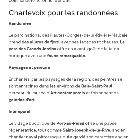
communauté huronne-wendat.
Charlevoix pour les randonnées
Randonnée
Le parc national des Hautes-Gorges-de-la-Rivière-Malbaie
prend
des allures de fjord
, avec ses façades rocheuses. Le
parc des Grands Jardins
offre un avant-goût de la taïga
nordique avec une
faune remarquable
.
Paysages et peinture
Enchantés par les paysages de la région, des peintres se
sont enracinés dans les environs de
Baie-Saint-Paul
,
berceau du musée d’
Art contemporain
et foisonnant de
galeries d’art.
Intemporel
Le village bucolique de
Port-au-Persil
offre une pause
régénératrice, tout comme
Saint-Joseph-de-la-Rive
, ancien
chantier naval pittoresque qui a gardé son caractère ancien