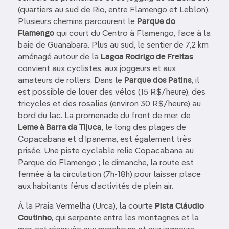
(quartiers au sud de Rio, entre Flamengo et Leblon).
Plusieurs chemins parcourent le
Parque do
Flamengo
qui court du Centro à Flamengo, face à la
baie de Guanabara. Plus au sud, le sentier de 7,2 km
aménagé autour de la
Lagoa Rodrigo de Freitas
convient aux cyclistes, aux joggeurs et aux
amateurs de rollers. Dans le
Parque dos Patins
, il
est possible de louer des vélos (15 R$/heure), des
tricycles et des rosalies (environ 30 R$/heure) au
bord du lac. La promenade du front de mer, de
Leme à Barra da Tijuca
, le long des plages de
Copacabana et d’Ipanema, est également très
prisée. Une piste cyclable relie Copacabana au
Parque do Flamengo ; le dimanche, la route est
fermée à la circulation (7h-18h) pour laisser place
aux habitants férus d’activités de plein air.
À la Praia Vermelha (Urca), la courte
Pista Cláudio
Coutinho
, qui serpente entre les montagnes et la