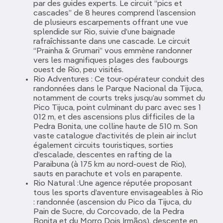
par des guides experts. Le circuit “pics et
cascades” de 8 heures comprend l’ascension
de plusieurs escarpements offrant une vue
splendide sur Rio, suivie d’une baignade
rafraîchissante dans une cascade. Le circuit
“Prainha & Grumari” vous emmène randonner
vers les magnifiques plages des faubourgs
ouest de Rio, peu visités.
Rio Adventures : Ce tour-opérateur conduit des
randonnées dans le Parque Nacional da Tijuca,
notamment de courts treks jusqu’au sommet du
Pico Tijuca, point culminant du parc avec ses 1
012 m, et des ascensions plus difficiles de la
Pedra Bonita, une colline haute de 510 m. Son
vaste catalogue d’activités de plein air inclut
également circuits touristiques, sorties
d’escalade, descentes en rafting de la
Paraibuna (à 175 km au nord-ouest de Rio),
sauts en parachute et vols en parapente.
Rio Natural :Une agence réputée proposant
tous les sports d’aventure envisageables à Rio
: randonnée (ascension du Pico da Tijuca, du
Pain de Sucre, du Corcovado, de la Pedra
Bonita et du Morro Dois Irmãos), descente en