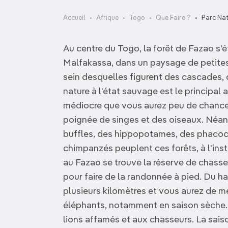
OCÉANIE
Camargue
Accueil
Afrique
Togo
Que Faire ?
Parc Na
ANTARCTIQUE
Au centre du Togo, la forêt de Fazao s'
TOP VILLES
Malfakassa, dans un paysage de petite
sein desquelles figurent des cascades, 
nature à l'état sauvage est le principal a
médiocre que vous aurez peu de chance
poignée de singes et des oiseaux. Néan
buffles, des hippopotames, des phacoc
chimpanzés peuplent ces forêts, à l'ins
au Fazao se trouve la réserve de chasse
pour faire de la randonnée à pied. Du ha
plusieurs kilomètres et vous aurez de m
éléphants, notamment en saison sèche. 
lions affamés et aux chasseurs. La sais