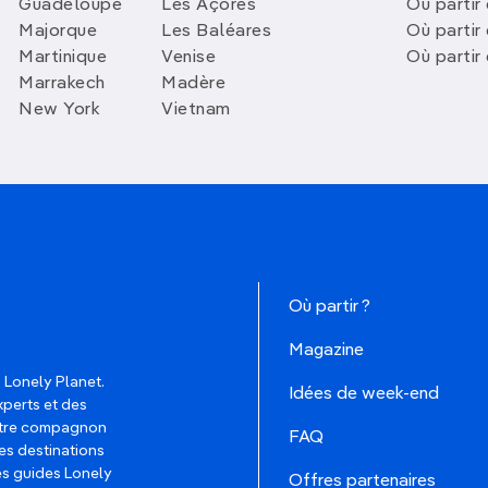
Guadeloupe
Les Açores
Où partir 
Majorque
Les Baléares
Où partir
Martinique
Venise
Où partir
Marrakech
Madère
New York
Vietnam
Où partir ?
Magazine
 Lonely Planet.
Idées de week-end
xperts et des
votre compagnon
FAQ
es destinations
les guides Lonely
Offres partenaires