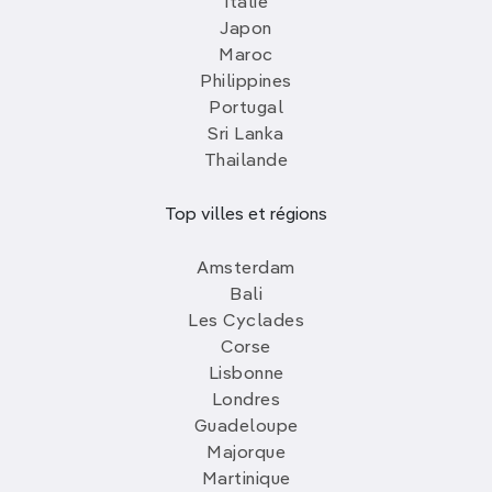
Italie
proposent une cuisine internationale à une clientèle
Japon
soumise à un code vestimentaire (nu-pieds
Maroc
interdits).
Philippines
Portugal
Sri Lanka
Thailande
Top villes et régions
Amsterdam
Bali
Les Cyclades
Corse
Lisbonne
Londres
Guadeloupe
Majorque
Martinique