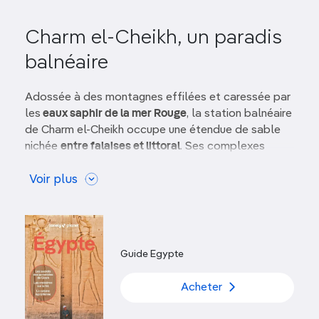
Charm el-Cheikh, un paradis
balnéaire
Adossée à des montagnes effilées et caressée par
les
eaux saphir de la mer Rouge
, la station balnéaire
de Charm el-Cheikh occupe une étendue de sable
nichée
entre falaises et littoral
. Ses complexes
tentaculaires accueillent familles et adeptes de
farniente
Voir plus
, notamment des Européens venus, en
hiver, y chercher chaleur et soleil.
Tout ce qui manque, en beauté, à l’agglomération,
se révèle dans la mer. Au large, on trouve en effet
Guide Egypte
certains des meilleurs sites de plongée et de
snorkeling au monde
. Les eaux en sont peuplées de
Acheter
myriades de poissons colorés, tandis que les
récifs
coralliens
reprennent leurs droits sur les
épaves