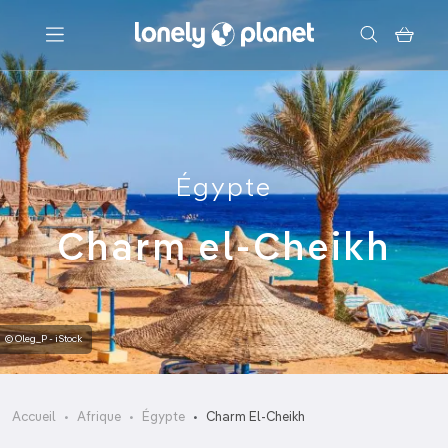
Menu
Votre recherche
Égypte
Charm el-Cheikh
© Oleg_P - iStock
Accueil
Afrique
Égypte
Charm El-Cheikh