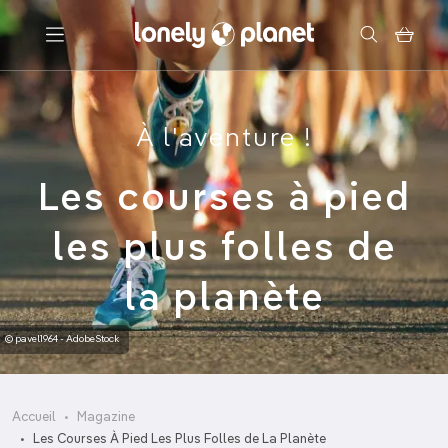
Menu
À l'aventure !
Votre recherche
Les courses à pied
les plus folles de
la planète
© pavel1964 - AdobeStock
Accueil
Magazine
Les Courses À Pied Les Plus Folles de La Planète