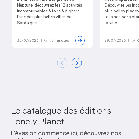
Neptune, découvrez les 12 activités
Découvrez les inc
incontournables à faire à Alghero,
plus belles plages
l'une des plus belles villes de
tous nos bons plan
Sardaigne.
la ville.
30/07/2026
|
10 minutes
29/07/2026
|
6
Le catalogue des éditions
Lonely Planet
L’évasion commence ici, découvrez nos