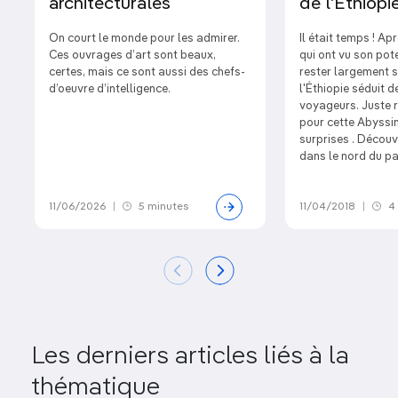
architecturales
de l'Ethiopi
On court le monde pour les admirer.
Il était temps ! A
Ces ouvrages d’art sont beaux,
qui ont vu son pote
certes, mais ce sont aussi des chefs-
rester largement s
d’oeuvre d’intelligence.
l'Éthiopie séduit d
voyageurs. Juste 
pour cette Abyssin
surprises . Découv
dans le nord du pa
11/06/2026
|
5 minutes
11/04/2018
|
4 
Les derniers articles liés à la
thématique