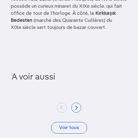
possède un curieux minaret du XIXe siècle, qui fait
office de tour de l’horloge. À côté, le
Kırkkaşık
Bedesten
(marché des Quarante Cuillères) du
XIXe siècle sert toujours de bazar couvert.
A voir aussi
Tersane
Porte de
Voir tous