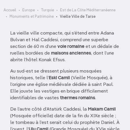
Accueil
Europe
Turquie
Est de La Côte Méditerranéenne
Monuments et Patrimoine
Vieille Ville de Tarse
La vieille ville compacte, qui s’étend entre Adana
Bulvarı et Hal Caddesi, comprend une superbe
section de 60 m d’une
voie romaine
et un dédale de
ruelles bordées de
maisons anciennes
, dont l’une
abrite l’hôtel Konak Efsus.
Au sud-est se dressent plusieurs mosquées
historiques, telle l’
Eski Camii
(Vieille Mosquée), à
l’origine une église médiévale dédiée à saint Paul.
Elle jouxte les vestiges en brique difficilement
identifiables de vastes
thermes romains
.
De l’autre côté d’Atatürk Caddesi, la
Makam Camii
(Mosquée officielle) date de la fin du XIXe siècle ;
le tombeau à l’est serait celui du prophète Daniel. À
l’ouest, l’
Ulu Camii
(Grande Mosquée) du XVIe siècle