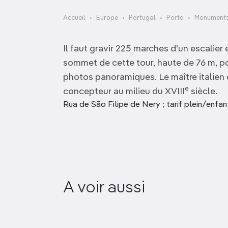
OCÉANIE
Camargue
Accueil
Europe
Portugal
Porto
Monuments
ANTARCTIQUE
Il faut gravir 225 marches d’un escalier 
TOP VILLES
sommet de cette tour, haute de 76 m, p
photos panoramiques. Le maître italien
e
concepteur au milieu du XVIII
siècle.
Rua de São Filipe de Nery ; tarif plein/enfan
A voir aussi
Avenida dos Aliados