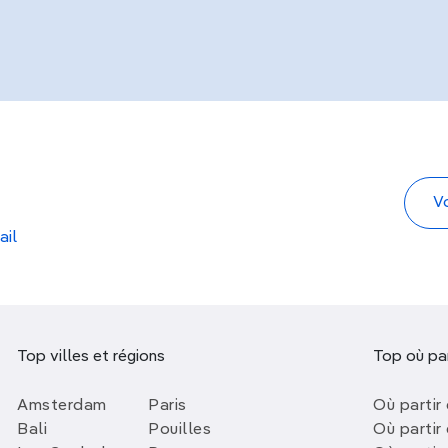
ail
Top villes et régions
Top où par
Amsterdam
Paris
Où partir 
Bali
Pouilles
Où partir 