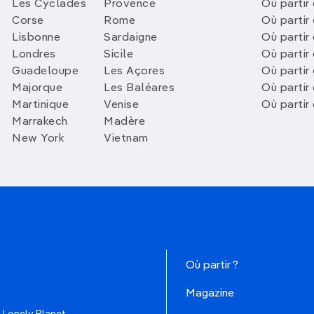
Les Cyclades
Provence
Où partir
Corse
Rome
Où partir 
Lisbonne
Sardaigne
Où partir
Londres
Sicile
Où partir 
Guadeloupe
Les Açores
Où partir 
Majorque
Les Baléares
Où partir
Martinique
Venise
Où partir
Marrakech
Madère
New York
Vietnam
Où partir ?
Magazine