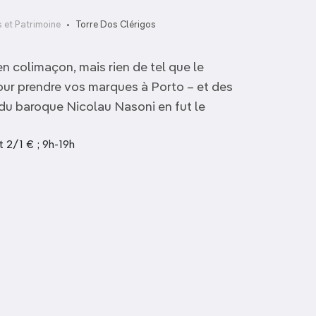
 et Patrimoine
Torre Dos Clérigos
en colimaçon, mais rien de tel que le
our prendre vos marques à Porto – et des
 du baroque Nicolau Nasoni en fut le
t 2/1 € ; 9h-19h
Cemitério de
Agramonte
Igreja do Carmo