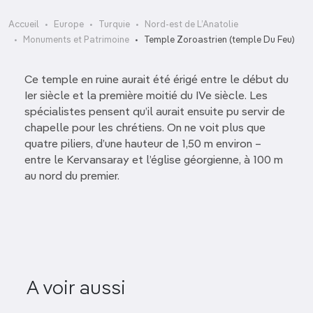
Accueil
Europe
Turquie
Nord-est de L’Anatolie
Monuments et Patrimoine
Temple Zoroastrien (temple Du Feu)
Ce temple en ruine aurait été érigé entre le début du
Ier siècle et la première moitié du IVe siècle. Les
spécialistes pensent qu’il aurait ensuite pu servir de
chapelle pour les chrétiens. On ne voit plus que
quatre piliers, d’une hauteur de 1,50 m environ –
entre le Kervansaray et l’église géorgienne, à 100 m
au nord du premier.
Église Saint-Grégoire
Kervansaray
A voir aussi
(Abughamrentz)
Saints-