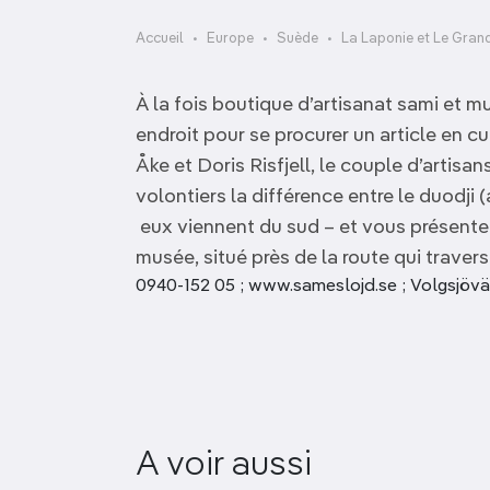
OCÉANIE
Camargue
Accueil
Europe
Suède
La Laponie et Le Gran
ANTARCTIQUE
À la fois boutique d’artisanat sami et m
TOP VILLES
endroit pour se procurer un article en cu
Åke et Doris Risfjell, le couple d’artisan
volontiers la différence entre le duodji 
eux viennent du sud – et vous présente
musée, situé près de la route qui traverse
0940-152 05 ; www.sameslojd.se ; Volgsjöväg
A voir aussi
Ájtte Museum