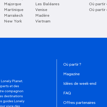
Majorque
Les Baléares
Où partir
Martinique
Venise
Où partir
Marrakech
Madère
New York
Vietnam
Où partir ?
Magazine
 Lonely Planet.
Idées de week-end
xperts et des
votre compagnon
FAQ
es destinations
les guides Lonely
Offres partenaires
pour vivre des