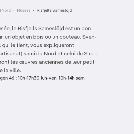
d Nord
Musées
Risfjells Sameslöjd
usée, le Risfjells Sameslöjd est un bon
ir, un objet en bois ou un couteau. Sven-
s qui le tient, vous expliqueront
(artisanat) sami du Nord et celui du Sud –
ront les œuvres anciennes de leur petit
 la ville.
en 46 ; 10h-17h30 lun-ven, 10h-14h sam
Nutti Sámi Siida
Laestadius Pörte