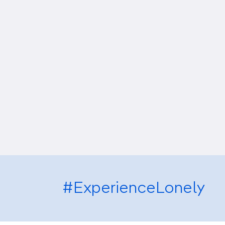
#ExperienceLonely