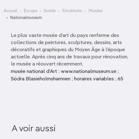
Accueil
Europe
Suède
Stockholm
Musées
Nationalmuseum
Le plus vaste musée d’art du pays renferme des
collections de peintures, sculptures, dessins, arts
décoratifs et graphiques du Moyen Âge à l’époque
actuelle. Après cinq ans de travaux pour rénovation,
le musée a réouvert récemment.
musée national d’Art ; www.nationalmuseum.se ;
Södra Blasieholmshamnen ; horaires variables ; 65
A voir aussi
Bonniers Konsthall
Nordisk