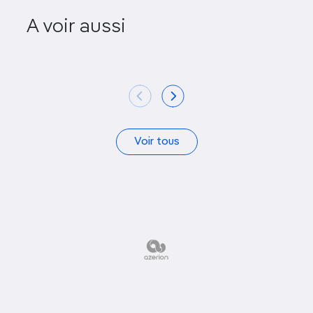
Cabinet roy
A voir aussi
Nobelmuseet
(Livrust
Voir tous