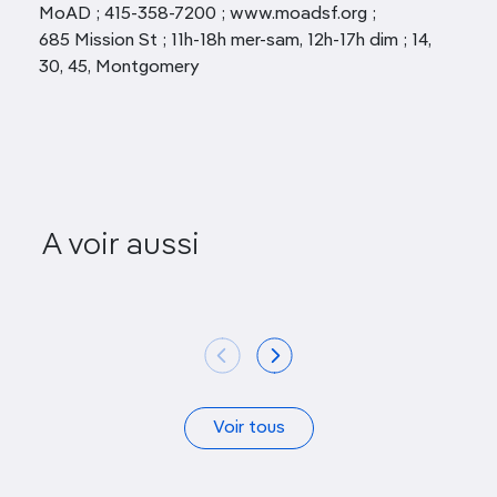
MoAD ; 415-358-7200 ; www.moadsf.org ;
685 Mission St ; 11h-18h mer-sam, 12h-17h dim ; 14,
30, 45, Montgomery
Museum of Craft &
Chinese 
A voir aussi
Design
Society 
Voir tous