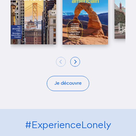
Je découvre
#ExperienceLonely