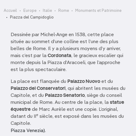
Accueil
Europe
Italie
Rome
Monuments et Patrimoine
Piazza del Campidoglio
Dessinée par Michel-Ange en 1538, cette place
située au sommet d’une colline est l’une des plus
belles de Rome. Il y a plusieurs moyens d’y arriver,
mais c’est par la
Cordonata
, le gracieux escalier qui
monte depuis la Piazza d’Aracoeli, que l’approche
est la plus spectaculaire.
La place est flanquée du
Palazzo Nuovo
et du
Palazzo dei Conservatori
, qui abritent les musées du
Capitole, et du
Palazzo Senatorio
, siège du conseil
municipal de Rome. Au centre de la place, la
statue
équestre
de Marc Aurèle est une copie. L’original,
e
datant du II
siècle, est exposé dans les musées du
Capitole.
Piazza Venezia).