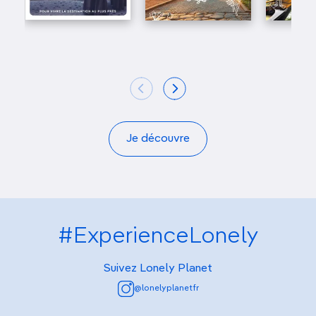
Je découvre
#ExperienceLonely
Suivez Lonely Planet
@lonelyplanetfr