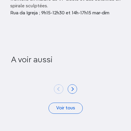
spirale sculptées.
Rua da Igreja ; 9h15-12h30 et 14h-17h15 mar-dim
A voir aussi
Convento dos Lóios
Forte de 
Voir tous