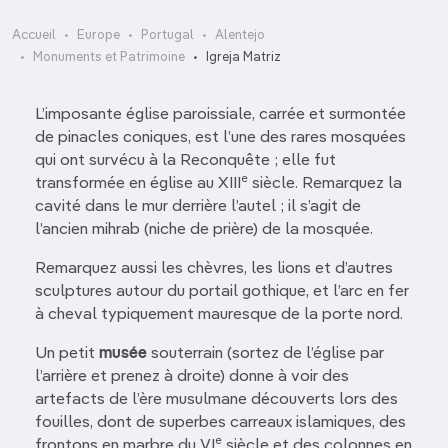
Accueil
Europe
Portugal
Alentejo
Monuments et Patrimoine
Igreja Matriz
L’imposante église paroissiale, carrée et surmontée
de pinacles coniques, est l’une des rares mosquées
qui ont survécu à la Reconquête ; elle fut
e
transformée en église au XIII
siècle. Remarquez la
cavité dans le mur derrière l’autel ; il s’agit de
l’ancien mihrab (niche de prière) de la mosquée.
Remarquez aussi les chèvres, les lions et d’autres
sculptures autour du portail gothique, et l’arc en fer
à cheval typiquement mauresque de la porte nord.
Un petit
musée
souterrain (sortez de l’église par
l’arrière et prenez à droite) donne à voir des
artefacts de l’ère musulmane découverts lors des
fouilles, dont de superbes carreaux islamiques, des
e
frontons en marbre du VI
siècle et des colonnes en