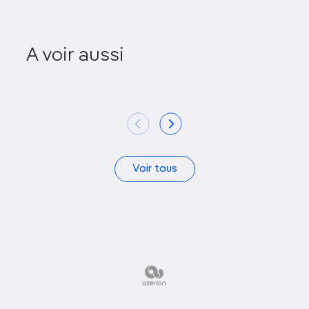
A voir aussi
Termas Romanas
Jud
Voir tous