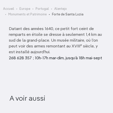
Accueil
Europe
Portugal
Alentejo
Monuments et Patrimoine
Forte de Santa Luzia
Datant des années 1640, ce petit fort ceint de
remparts en étoile se dresse à seulement 1,4 km au
sud de la grand-place. Un musée militaire, où l’on
e
peut voir des armes remontant au XVIII
siècle, y
est installé aujourd’hui.
268 628 357 ; 10h-17h mar-dim, jusqu’à 18h mai-sept
A voir aussi
Convento dos Lóios
Igreja da