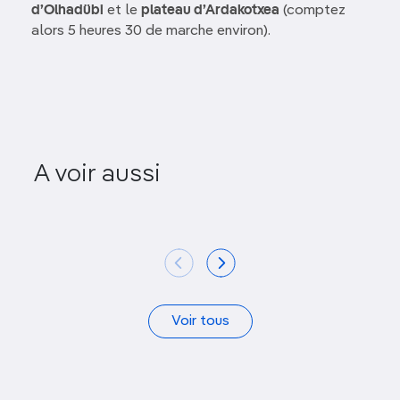
d’Olhadübi
et le
plateau d’Ardakotxea
(comptez
alors 5 heures 30 de marche environ).
Chapel
A voir aussi
Centre ancien
Made
Voir tous