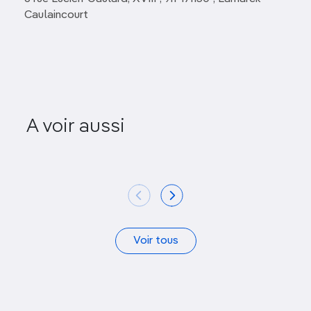
Caulaincourt
A voir aussi
Square René-Viviani
Parc du Ch
Voir tous