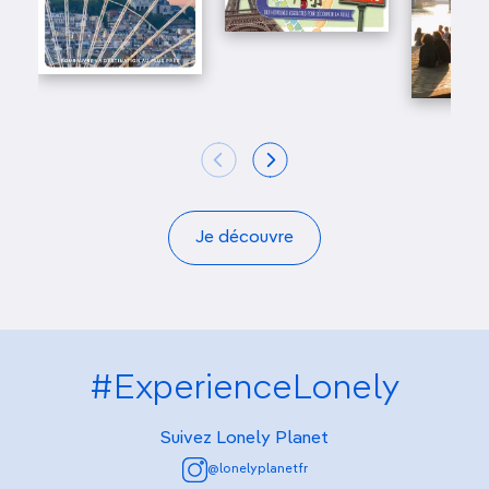
Je découvre
#ExperienceLonely
Suivez Lonely Planet
@lonelyplanetfr