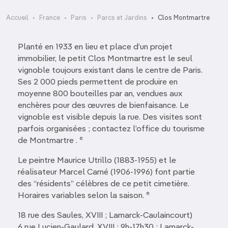
Accueil
France
Paris
Parcs et Jardins
Clos Montmartre
Planté en 1933 en lieu et place d’un projet
immobilier, le petit Clos Montmartre est le seul
vignoble toujours existant dans le centre de Paris.
Ses 2 000 pieds permettent de produire en
moyenne 800 bouteilles par an, vendues aux
enchères pour des œuvres de bienfaisance. Le
vignoble est visible depuis la rue. Des visites sont
parfois organisées ; contactez l’office du tourisme
e
de Montmartre .
Le peintre Maurice Utrillo (1883-1955) et le
réalisateur Marcel Carné (1906-1996) font partie
des “résidents” célèbres de ce petit cimetière.
e
Horaires variables selon la saison.
18 rue des Saules, XVIII ; Lamarck-Caulaincourt)
6 rue Lucien-Gaulard, XVIII ; 9h-17h30 ; Lamarck-