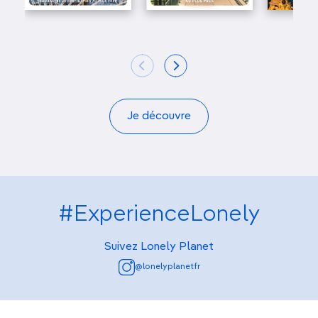
Je découvre
#ExperienceLonely
Suivez Lonely Planet
@lonelyplanetfr