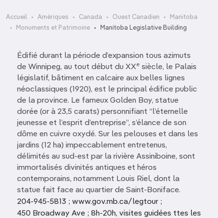
Accueil
Amériques
Canada
Ouest Canadien
Manitoba
Monuments et Patrimoine
Manitoba Legislative Building
Édifié durant la période d’expansion tous azimuts
e
de Winnipeg, au tout début du XX
siècle, le Palais
législatif, bâtiment en calcaire aux belles lignes
néoclassiques (1920), est le principal édifice public
de la province. Le fameux Golden Boy, statue
dorée (or à 23,5 carats) personnifiant “l’éternelle
jeunesse et l’esprit d’entreprise”, s’élance de son
dôme en cuivre oxydé. Sur les pelouses et dans les
jardins (12 ha) impeccablement entretenus,
délimités au sud-est par la rivière Assiniboine, sont
immortalisés divinités antiques et héros
contemporains, notamment Louis Riel, dont la
statue fait face au quartier de Saint-Boniface.
204-945-5813 ; www.gov.mb.ca/legtour ;
450 Broadway Ave ; 8h-20h, visites guidées ttes les