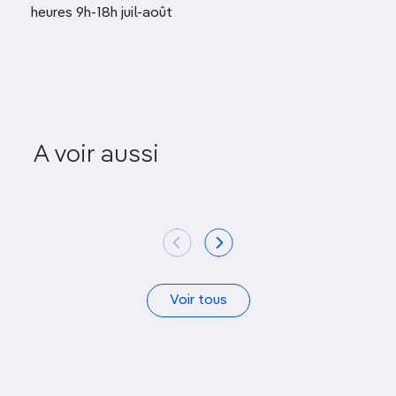
heures 9h-18h juil-août
Lieu histor
A voir aussi
Royal Canadian Mint
de la Ma
Voir tous