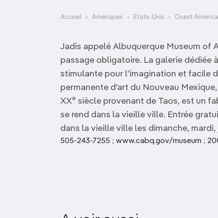
OCÉANIE
Camargue
Accueil
Amériques
Etats-Unis
Ouest América
ANTARCTIQUE
Jadis appelé Albuquerque Museum of Ar
TOP VILLES
passage obligatoire. La galerie dédiée à 
stimulante pour l’imagination et facile d
permanente d’art du Nouveau Mexique,
e
XX
siècle provenant de Taos, est un fa
se rend dans la vieille ville. Entrée gratu
dans la vieille ville les dimanche, mardi,
505-243-7255 ; www.cabq.gov/museum ; 200
Musical Instrument