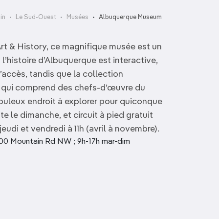
in
Le Sud-Ouest
Musées
Albuquerque Museum
t & History, ce magnifique musée est un
l’histoire d’Albuquerque est interactive,
’accès, tandis que la collection
 qui comprend des chefs-d’œuvre du
buleux endroit à explorer pour quiconque
ite le dimanche, et circuit à pied gratuit
 jeudi et vendredi à 11h (avril à novembre).
0 Mountain Rd NW ; 9h-17h mar-dim
Millicent Rogers