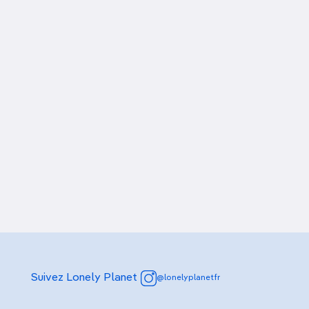
Martínez Hacienda
Suivez Lonely Planet
@lonelyplanetfr