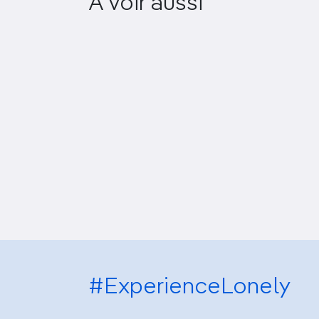
A voir aussi
Museum
#ExperienceLonely