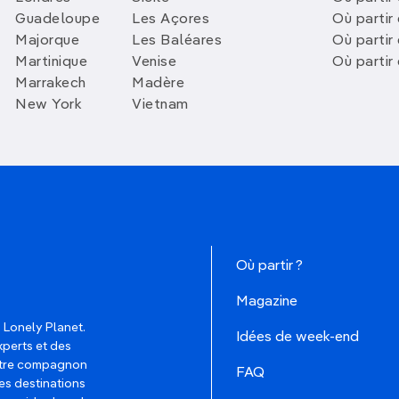
Guadeloupe
Les Açores
Où partir 
Majorque
Les Baléares
Où partir
Martinique
Venise
Où partir
Marrakech
Madère
New York
Vietnam
Où partir ?
Magazine
 Lonely Planet.
Idées de week-end
xperts et des
votre compagnon
FAQ
es destinations