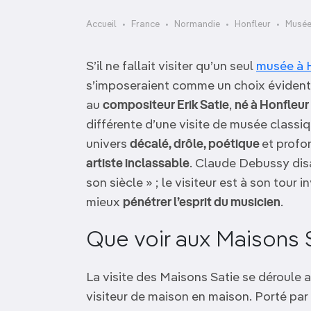
OCÉANIE
Camargue
Accueil
France
Normandie
Honfleur
Musé
ANTARCTIQUE
S’il ne fallait visiter qu’un seul
musée à 
TOP VILLES
s’imposeraient comme un choix évident. 
au
compositeur Erik Satie
,
né à Honfleur
différente d’une visite de musée classiqu
univers
décalé, drôle, poétique
et profo
artiste inclassable
. Claude Debussy disai
son siècle » ; le visiteur est à son tour
mieux
pénétrer l’esprit du musicien
.
Que voir aux Maisons 
La visite des Maisons Satie se déroule
visiteur de maison en maison. Porté par