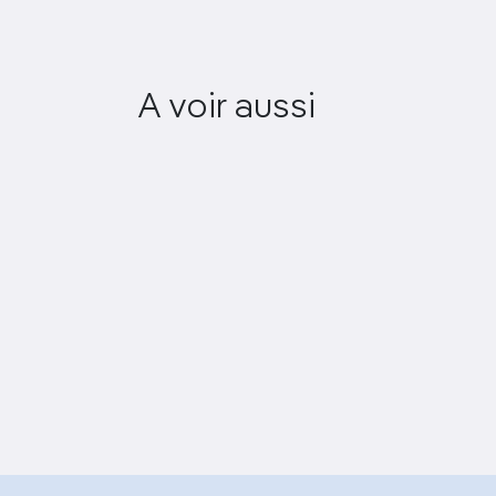
A voir aussi
Musée Eugène Boudin