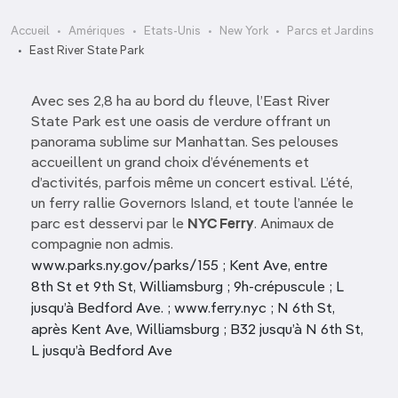
Accueil
Amériques
Etats-Unis
New York
Parcs et Jardins
East River State Park
Avec ses 2,8 ha au bord du fleuve, l’East River
State Park est une oasis de verdure offrant un
panorama sublime sur Manhattan. Ses pelouses
accueillent un grand choix d’événements et
d’activités, parfois même un concert estival. L’été,
un ferry rallie Governors Island, et toute l’année le
parc est desservi par le
NYC Ferry
. Animaux de
compagnie non admis.
www.parks.ny.gov/parks/155 ; Kent Ave, entre
8th St et 9th St, Williamsburg ; 9h-crépuscule ; L
jusqu’à Bedford Ave. ; www.ferry.nyc ; N 6th St,
après Kent Ave, Williamsburg ; B32 jusqu’à N 6th St,
L jusqu’à Bedford Ave