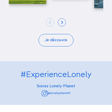
Je découvre
#ExperienceLonely
Suivez Lonely Planet
@lonelyplanetfr